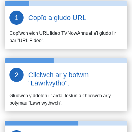
Copïo a gludo URL
Copïwch eich URL fideo
TVNowAnnual
a'i gludo i'r
bar ”URL Fideo".
Cliciwch ar y botwm
"Lawrlwytho".
Gludwch y ddolen i'r ardal testun a chliciwch ar y
botymau “Lawrlwythwch”.