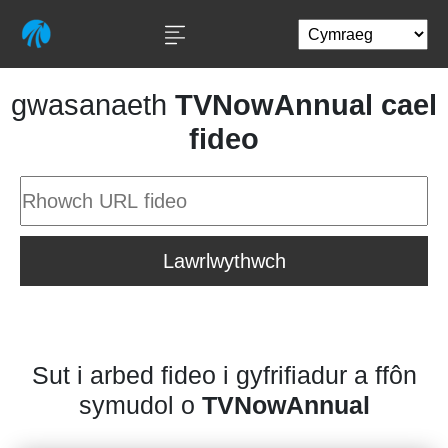
gwasanaeth
TVNowAnnual cael
fideo
Lawrlwythwch
Sut i arbed fideo i gyfrifiadur a ffôn
symudol o
TVNowAnnual