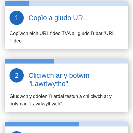
Copïo a gludo URL
Copïwch eich URL fideo
TVA
a'i gludo i'r bar ”URL
Fideo".
Cliciwch ar y botwm
"Lawrlwytho".
Gludwch y ddolen i'r ardal testun a chliciwch ar y
botymau “Lawrlwythwch”.