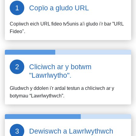
Copïo a gludo URL
Copïwch eich URL fideo
tv5unis
a'i gludo i'r bar ”URL
Fideo".
Cliciwch ar y botwm
"Lawrlwytho".
Gludwch y ddolen i'r ardal testun a chliciwch ar y
botymau “Lawrlwythwch”.
Dewiswch a Lawrlwythwch