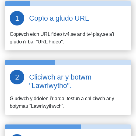
Copïo a gludo URL
Copïwch eich URL fideo
tv4.se and tv4play.se
a'i
gludo i'r bar ”URL Fideo".
Cliciwch ar y botwm
"Lawrlwytho".
Gludwch y ddolen i'r ardal testun a chliciwch ar y
botymau “Lawrlwythwch”.