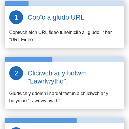
Copïo a gludo URL
Copïwch eich URL fideo
tunein:clip
a'i gludo i'r bar
”URL Fideo".
Cliciwch ar y botwm
"Lawrlwytho".
Gludwch y ddolen i'r ardal testun a chliciwch ar y
botymau “Lawrlwythwch”.