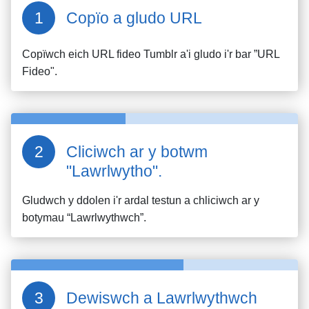
Copïo a gludo URL
Copïwch eich URL fideo
Tumblr
a'i gludo i'r bar ”URL
Fideo".
Cliciwch ar y botwm
"Lawrlwytho".
Gludwch y ddolen i'r ardal testun a chliciwch ar y
botymau “Lawrlwythwch”.
Dewiswch a Lawrlwythwch