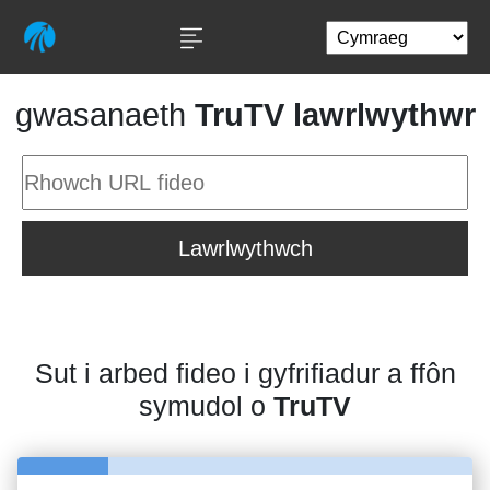
gwasanaeth
TruTV lawrlwythwr
Lawrlwythwch
Sut i arbed fideo i gyfrifiadur a ffôn
symudol o
TruTV