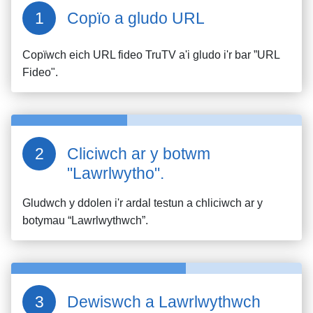
Copïo a gludo URL
Copïwch eich URL fideo
TruTV
a'i gludo i'r bar ”URL
Fideo".
Cliciwch ar y botwm
"Lawrlwytho".
Gludwch y ddolen i'r ardal testun a chliciwch ar y
botymau “Lawrlwythwch”.
Dewiswch a Lawrlwythwch