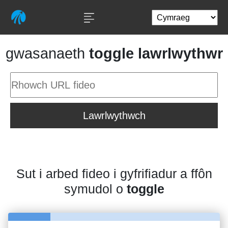
gwasanaeth
toggle lawrlwythwr
Lawrlwythwch
Sut i arbed fideo i gyfrifiadur a ffôn
symudol o
toggle