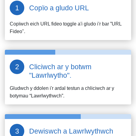
Copïo a gludo URL
Copïwch eich URL fideo
toggle
a'i gludo i'r bar ”URL
Fideo".
Cliciwch ar y botwm
"Lawrlwytho".
Gludwch y ddolen i'r ardal testun a chliciwch ar y
botymau “Lawrlwythwch”.
Dewiswch a Lawrlwythwch