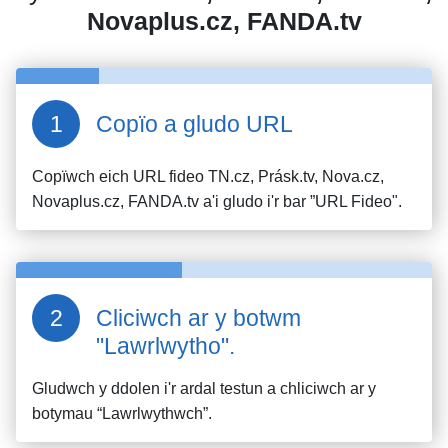
Novaplus.cz, FANDA.tv
Copïo a gludo URL
Copïwch eich URL fideo
TN.cz, Prásk.tv, Nova.cz,
Novaplus.cz, FANDA.tv
a'i gludo i'r bar ”URL Fideo".
Cliciwch ar y botwm
"Lawrlwytho".
Gludwch y ddolen i'r ardal testun a chliciwch ar y
botymau “Lawrlwythwch”.