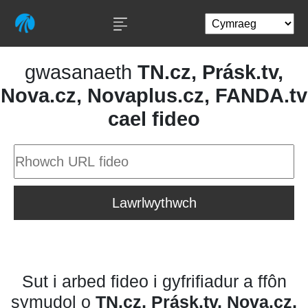
gwasanaeth
TN.cz, Prásk.tv,
Nova.cz, Novaplus.cz, FANDA.tv
cael fideo
Lawrlwythwch
Sut i arbed fideo i gyfrifiadur a ffôn
symudol o
TN.cz, Prásk.tv, Nova.cz,