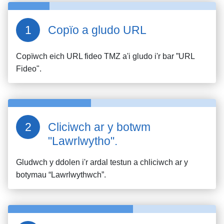
Copïo a gludo URL
Copïwch eich URL fideo
TMZ
a'i gludo i'r bar ”URL
Fideo".
Cliciwch ar y botwm
"Lawrlwytho".
Gludwch y ddolen i'r ardal testun a chliciwch ar y
botymau “Lawrlwythwch”.