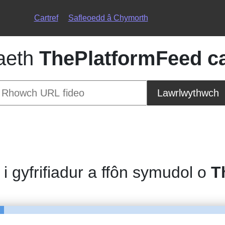
Cartref
Safleoedd â Chymorth
aeth
ThePlatformFeed ca
Lawrlwythwch
 i gyfrifiadur a ffôn symudol o
T