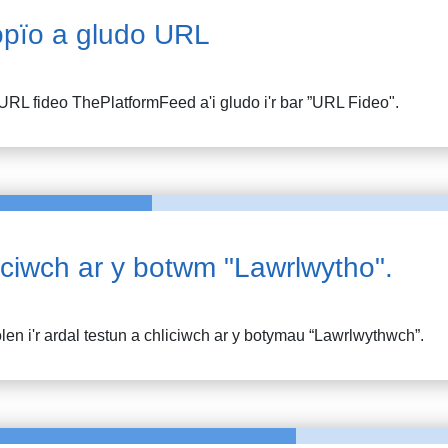
pïo a gludo URL
URL fideo
ThePlatformFeed
a'i gludo i'r bar ”URL Fideo".
iciwch ar y botwm "Lawrlwytho".
en i'r ardal testun a chliciwch ar y botymau “Lawrlwythwch”.