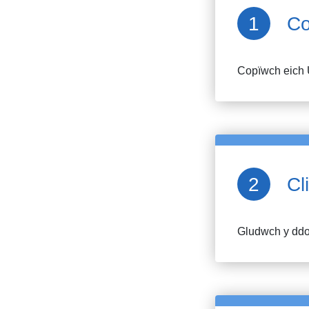
Co
Copïwch eich 
Cl
Gludwch y ddol