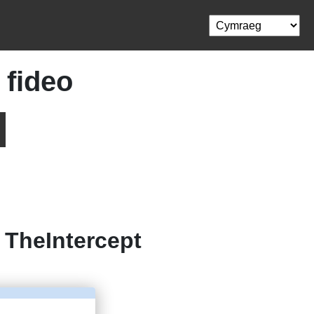
 fideo
o
TheIntercept