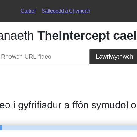
Cartref
Safleoedd â Chymorth
anaeth
TheIntercept cael
Lawrlwythwch
deo i gyfrifiadur a ffôn symudol 