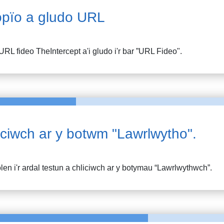
pïo a gludo URL
URL fideo
TheIntercept
a'i gludo i'r bar ”URL Fideo".
iciwch ar y botwm "Lawrlwytho".
en i'r ardal testun a chliciwch ar y botymau “Lawrlwythwch”.