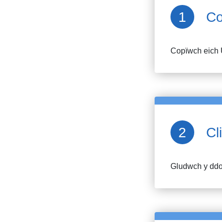
Co
Copïwch eich 
Cl
Gludwch y ddol