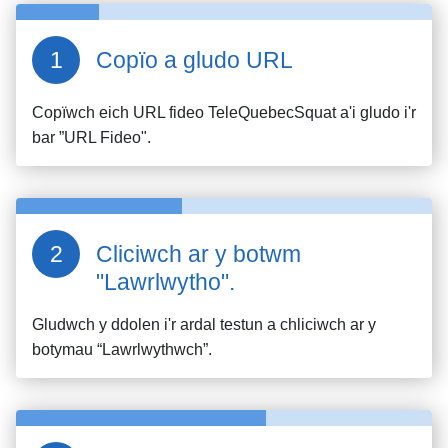
Copïo a gludo URL
Copïwch eich URL fideo
TeleQuebecSquat
a'i gludo i'r
bar ”URL Fideo".
Cliciwch ar y botwm
"Lawrlwytho".
Gludwch y ddolen i'r ardal testun a chliciwch ar y
botymau “Lawrlwythwch”.