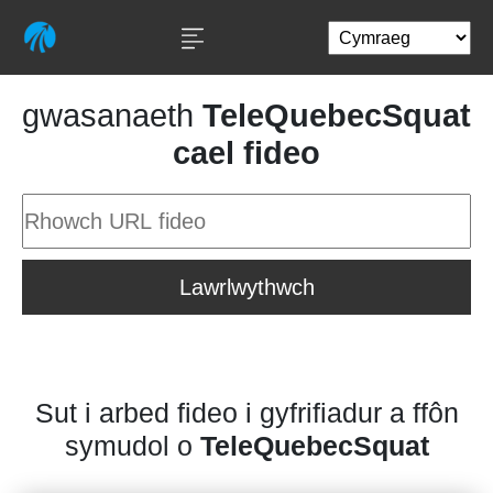
gwasanaeth
TeleQuebecSquat
cael fideo
Lawrlwythwch
Sut i arbed fideo i gyfrifiadur a ffôn
symudol o
TeleQuebecSquat