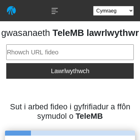
gwasanaeth
TeleMB lawrlwythwr
Lawrlwythwch
Sut i arbed fideo i gyfrifiadur a ffôn
symudol o
TeleMB