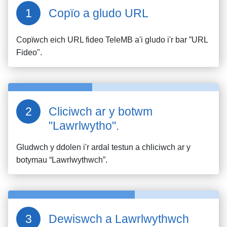
Copïo a gludo URL
Copïwch eich URL fideo
TeleMB
a'i gludo i'r bar ”URL
Fideo".
Cliciwch ar y botwm
"Lawrlwytho".
Gludwch y ddolen i'r ardal testun a chliciwch ar y
botymau “Lawrlwythwch”.
Dewiswch a Lawrlwythwch