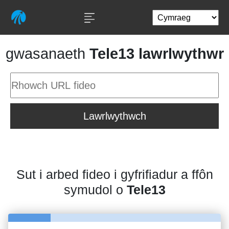
gwasanaeth
Tele13 lawrlwythwr
Lawrlwythwch
Sut i arbed fideo i gyfrifiadur a ffôn
symudol o
Tele13