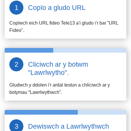
Copïo a gludo URL
Copïwch eich URL fideo
Tele13
a'i gludo i'r bar ”URL
Fideo".
Cliciwch ar y botwm
"Lawrlwytho".
Gludwch y ddolen i'r ardal testun a chliciwch ar y
botymau “Lawrlwythwch”.
Dewiswch a Lawrlwythwch