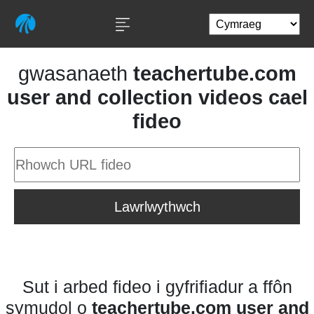
gwasanaeth
teachertube.com
user and collection videos cael
fideo
Lawrlwythwch
Sut i arbed fideo i gyfrifiadur a ffôn
symudol o
teachertube.com user and