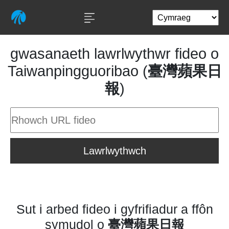
gwasanaeth lawrlwythwr fideo o
Taiwanpingguoribao (
臺灣蘋果日
報
)
Lawrlwythwch
Sut i arbed fideo i gyfrifiadur a ffôn
symudol o
臺灣蘋果日報