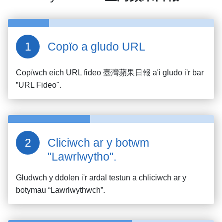
Copïo a gludo URL
Copïwch eich URL fideo
臺灣蘋果日報
a'i gludo i'r bar
”URL Fideo".
Cliciwch ar y botwm
"Lawrlwytho".
Gludwch y ddolen i'r ardal testun a chliciwch ar y
botymau “Lawrlwythwch”.