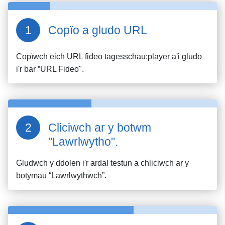
Copïo a gludo URL
Copïwch eich URL fideo
tagesschau:player
a'i gludo
i'r bar ”URL Fideo".
Cliciwch ar y botwm
"Lawrlwytho".
Gludwch y ddolen i'r ardal testun a chliciwch ar y
botymau “Lawrlwythwch”.