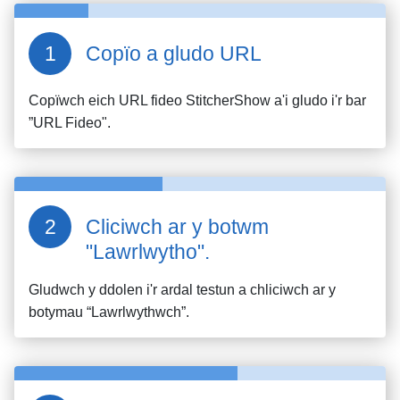
Copïo a gludo URL
Copïwch eich URL fideo
StitcherShow
a'i gludo i'r bar
”URL Fideo".
Cliciwch ar y botwm
"Lawrlwytho".
Gludwch y ddolen i'r ardal testun a chliciwch ar y
botymau “Lawrlwythwch”.