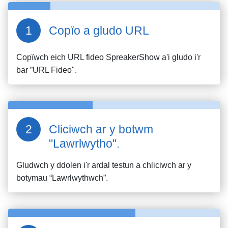
Copïo a gludo URL
Copïwch eich URL fideo
SpreakerShow
a'i gludo i'r
bar ”URL Fideo".
Cliciwch ar y botwm
"Lawrlwytho".
Gludwch y ddolen i'r ardal testun a chliciwch ar y
botymau “Lawrlwythwch”.