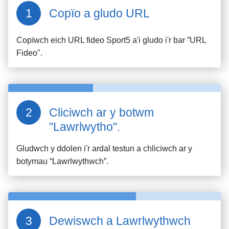
Copïo a gludo URL
Copïwch eich URL fideo
Sport5
a'i gludo i'r bar ”URL
Fideo".
Cliciwch ar y botwm
"Lawrlwytho".
Gludwch y ddolen i'r ardal testun a chliciwch ar y
botymau “Lawrlwythwch”.
Dewiswch a Lawrlwythwch