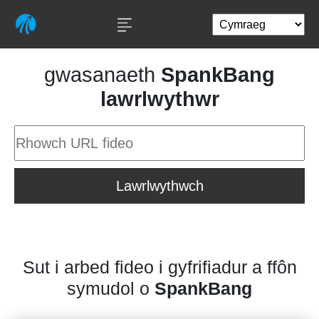
gwasanaeth
SpankBang
lawrlwythwr
Lawrlwythwch
Sut i arbed fideo i gyfrifiadur a ffôn
symudol o
SpankBang