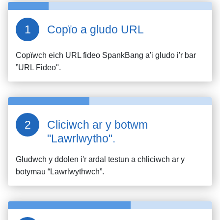
Copïo a gludo URL
Copïwch eich URL fideo
SpankBang
a'i gludo i'r bar
”URL Fideo".
Cliciwch ar y botwm
"Lawrlwytho".
Gludwch y ddolen i'r ardal testun a chliciwch ar y
botymau “Lawrlwythwch”.