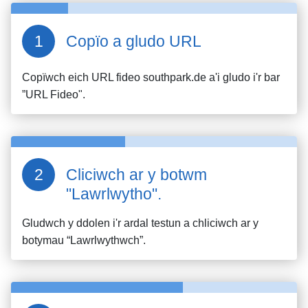
Copïo a gludo URL
Copïwch eich URL fideo
southpark.de
a'i gludo i'r bar
”URL Fideo".
Cliciwch ar y botwm
"Lawrlwytho".
Gludwch y ddolen i'r ardal testun a chliciwch ar y
botymau “Lawrlwythwch”.