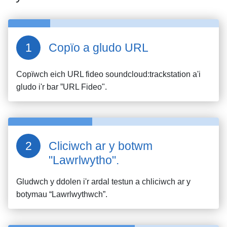
Copïo a gludo URL
Copïwch eich URL fideo
soundcloud:trackstation
a'i
gludo i'r bar ”URL Fideo".
Cliciwch ar y botwm
"Lawrlwytho".
Gludwch y ddolen i'r ardal testun a chliciwch ar y
botymau “Lawrlwythwch”.