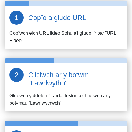
Copïo a gludo URL
Copïwch eich URL fideo
Sohu
a'i gludo i'r bar ”URL
Fideo".
Cliciwch ar y botwm
"Lawrlwytho".
Gludwch y ddolen i'r ardal testun a chliciwch ar y
botymau “Lawrlwythwch”.