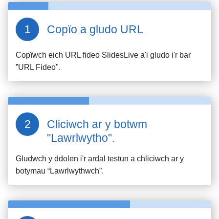
Copïo a gludo URL
Copïwch eich URL fideo
SlidesLive
a'i gludo i'r bar
”URL Fideo".
Cliciwch ar y botwm
"Lawrlwytho".
Gludwch y ddolen i'r ardal testun a chliciwch ar y
botymau “Lawrlwythwch”.