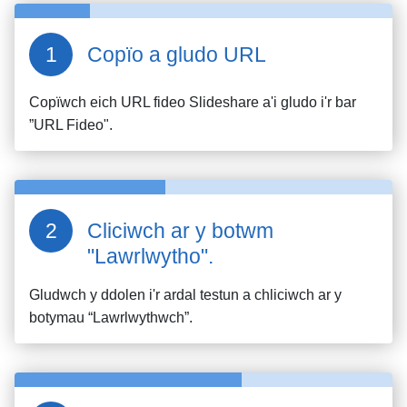
Copïo a gludo URL
Copïwch eich URL fideo
Slideshare
a'i gludo i'r bar
”URL Fideo".
Cliciwch ar y botwm
"Lawrlwytho".
Gludwch y ddolen i'r ardal testun a chliciwch ar y
botymau “Lawrlwythwch”.