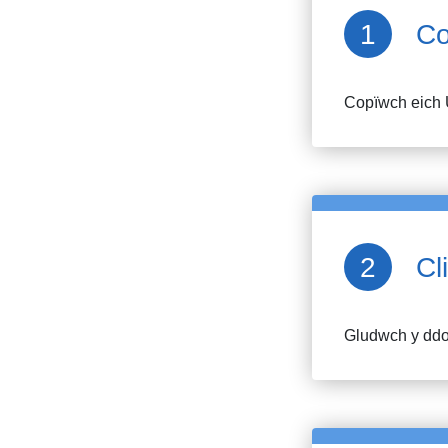
Co
Copïwch eich 
Cl
Gludwch y ddol