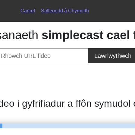
Cartref
Safleoedd â Chymorth
sanaeth
simplecast cael 
Lawrlwythwch
ideo i gyfrifiadur a ffôn symudol