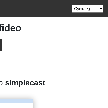
fideo
 o
simplecast