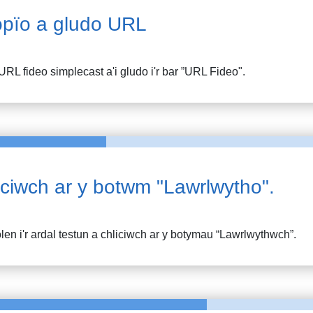
pïo a gludo URL
URL fideo
simplecast
a'i gludo i'r bar ”URL Fideo".
iciwch ar y botwm "Lawrlwytho".
en i'r ardal testun a chliciwch ar y botymau “Lawrlwythwch”.