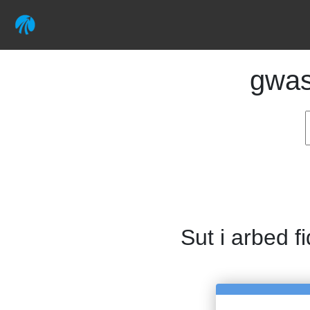
gwa
Sut i arbed f