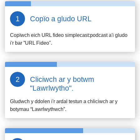
Copïo a gludo URL
Copïwch eich URL fideo
simplecast:podcast
a'i gludo
i'r bar ”URL Fideo".
Cliciwch ar y botwm
"Lawrlwytho".
Gludwch y ddolen i'r ardal testun a chliciwch ar y
botymau “Lawrlwythwch”.