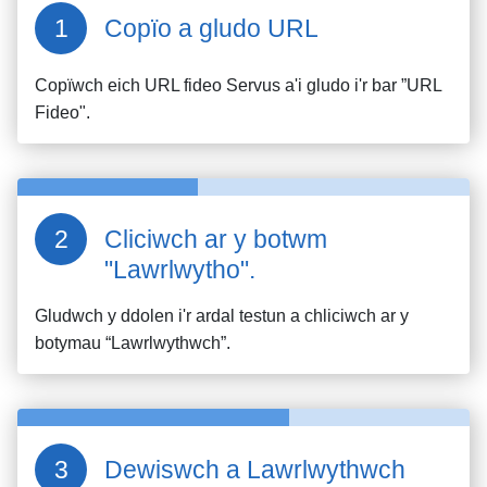
Copïo a gludo URL
Copïwch eich URL fideo
Servus
a'i gludo i'r bar ”URL
Fideo".
Cliciwch ar y botwm
"Lawrlwytho".
Gludwch y ddolen i'r ardal testun a chliciwch ar y
botymau “Lawrlwythwch”.
Dewiswch a Lawrlwythwch