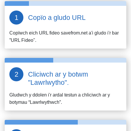
Copïo a gludo URL
Copïwch eich URL fideo
savefrom.net
a'i gludo i'r bar
”URL Fideo".
Cliciwch ar y botwm
"Lawrlwytho".
Gludwch y ddolen i'r ardal testun a chliciwch ar y
botymau “Lawrlwythwch”.