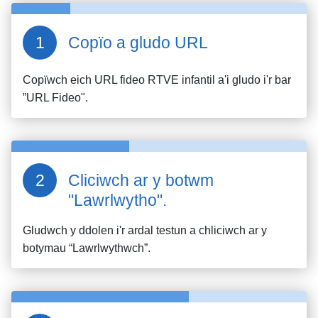
Copïo a gludo URL
Copïwch eich URL fideo
RTVE infantil
a'i gludo i'r bar
”URL Fideo".
Cliciwch ar y botwm
"Lawrlwytho".
Gludwch y ddolen i'r ardal testun a chliciwch ar y
botymau “Lawrlwythwch”.