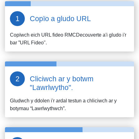
Copïo a gludo URL
Copïwch eich URL fideo
RMCDecouverte
a'i gludo i'r
bar ”URL Fideo".
Cliciwch ar y botwm
"Lawrlwytho".
Gludwch y ddolen i'r ardal testun a chliciwch ar y
botymau “Lawrlwythwch”.