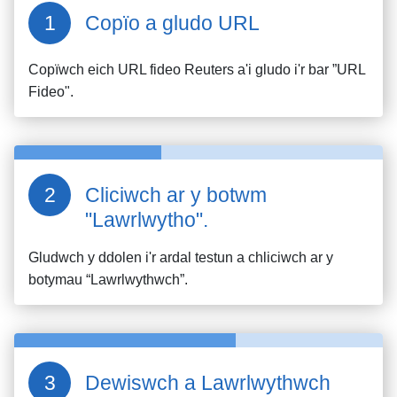
Copïo a gludo URL
Copïwch eich URL fideo
Reuters
a'i gludo i'r bar ”URL
Fideo".
Cliciwch ar y botwm
"Lawrlwytho".
Gludwch y ddolen i'r ardal testun a chliciwch ar y
botymau “Lawrlwythwch”.
Dewiswch a Lawrlwythwch