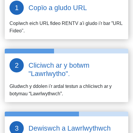
Copïo a gludo URL
Copïwch eich URL fideo
RENTV
a'i gludo i'r bar ”URL
Fideo".
Cliciwch ar y botwm
"Lawrlwytho".
Gludwch y ddolen i'r ardal testun a chliciwch ar y
botymau “Lawrlwythwch”.
Dewiswch a Lawrlwythwch