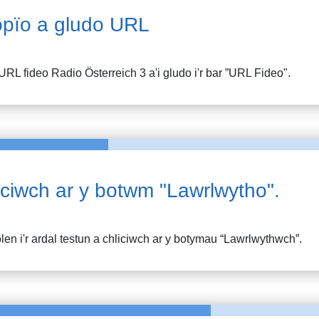
pïo a gludo URL
URL fideo
Radio Österreich 3
a'i gludo i'r bar ”URL Fideo".
iciwch ar y botwm "Lawrlwytho".
en i'r ardal testun a chliciwch ar y botymau “Lawrlwythwch”.