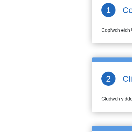
Co
Copïwch eich 
Cl
Gludwch y ddol