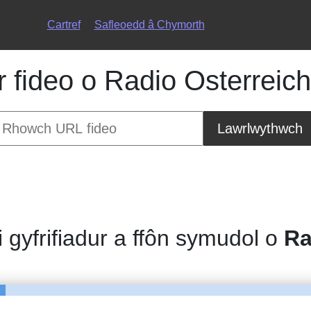
Cartref
Safleoedd â Chymorth
fideo o Radio Osterreich
Lawrlwythwch
i gyfrifiadur a ffôn symudol o
Ra