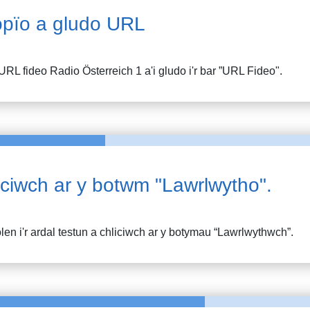
pïo a gludo URL
URL fideo
Radio Österreich 1
a'i gludo i'r bar ”URL Fideo".
iciwch ar y botwm "Lawrlwytho".
en i'r ardal testun a chliciwch ar y botymau “Lawrlwythwch”.