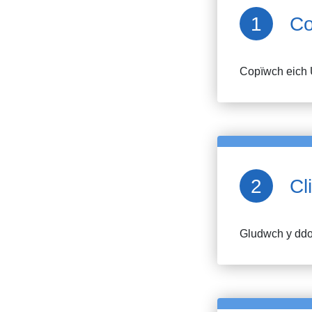
Co
Copïwch eich 
Cl
Gludwch y ddol