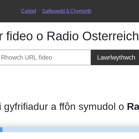
Cartref
Safleoedd â Chymorth
fideo o Radio Osterreich
Lawrlwythwch
i gyfrifiadur a ffôn symudol o
Ra