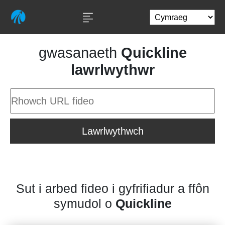
gwasanaeth
Quickline
lawrlwythwr
Lawrlwythwch
Sut i arbed fideo i gyfrifiadur a ffôn
symudol o
Quickline