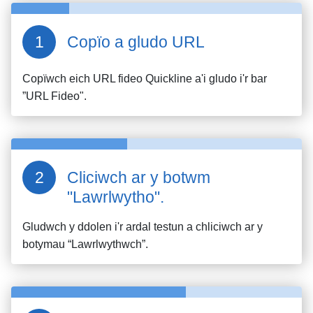
Copïo a gludo URL
Copïwch eich URL fideo
Quickline
a'i gludo i'r bar
”URL Fideo".
Cliciwch ar y botwm
"Lawrlwytho".
Gludwch y ddolen i'r ardal testun a chliciwch ar y
botymau “Lawrlwythwch”.