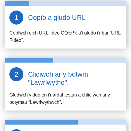
Copïo a gludo URL
Copïwch eich URL fideo
QQ音乐
a'i gludo i'r bar ”URL
Fideo".
Cliciwch ar y botwm
"Lawrlwytho".
Gludwch y ddolen i'r ardal testun a chliciwch ar y
botymau “Lawrlwythwch”.