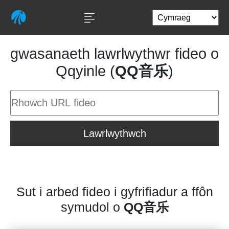
gwasanaeth lawrlwythwr fideo o
Qqyinle (
QQ音乐
)
Lawrlwythwch
Sut i arbed fideo i gyfrifiadur a ffôn
symudol o
QQ音乐