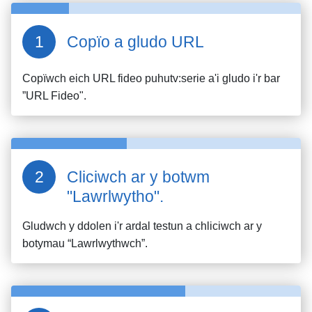
Copïo a gludo URL
Copïwch eich URL fideo
puhutv:serie
a'i gludo i'r bar
”URL Fideo".
Cliciwch ar y botwm
"Lawrlwytho".
Gludwch y ddolen i'r ardal testun a chliciwch ar y
botymau “Lawrlwythwch”.