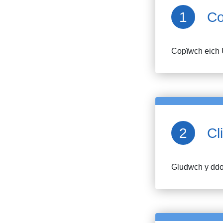
Co
Copïwch eich 
Cl
Gludwch y ddol