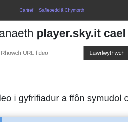
Cartref
Safleoedd â Chymorth
anaeth
player.sky.it cael
Lawrlwythwch
deo i gyfrifiadur a ffôn symudol 