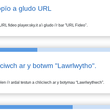
pïo a gludo URL
URL fideo
player.sky.it
a'i gludo i'r bar ”URL Fideo".
iciwch ar y botwm "Lawrlwytho".
en i'r ardal testun a chliciwch ar y botymau “Lawrlwythwch”.