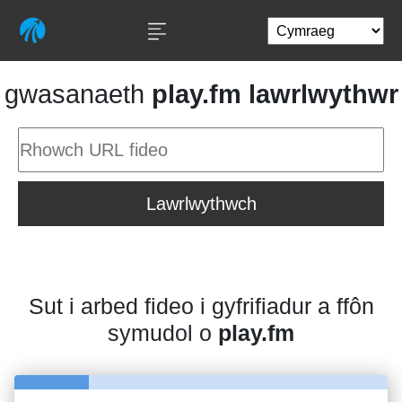
gwasanaeth
play.fm lawrlwythwr
Lawrlwythwch
Sut i arbed fideo i gyfrifiadur a ffôn
symudol o
play.fm