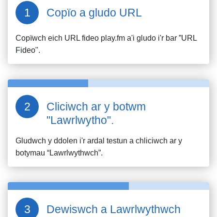
Copïo a gludo URL
Copïwch eich URL fideo
play.fm
a'i gludo i'r bar ”URL
Fideo".
Cliciwch ar y botwm
"Lawrlwytho".
Gludwch y ddolen i'r ardal testun a chliciwch ar y
botymau “Lawrlwythwch”.
Dewiswch a Lawrlwythwch