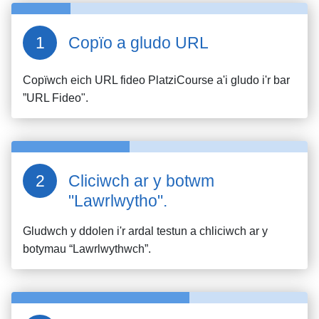
Copïo a gludo URL
Copïwch eich URL fideo
PlatziCourse
a'i gludo i'r bar
”URL Fideo".
Cliciwch ar y botwm
"Lawrlwytho".
Gludwch y ddolen i'r ardal testun a chliciwch ar y
botymau “Lawrlwythwch”.