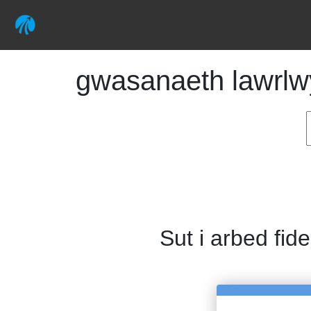
gwasanaeth lawrlwy
Sut i arbed fid