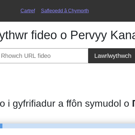
Cartref
Safleoedd â Chymorth
thwr fideo o Pervyy Kana
Lawrlwythwch
eo i gyfrifiadur a ffôn symudol o