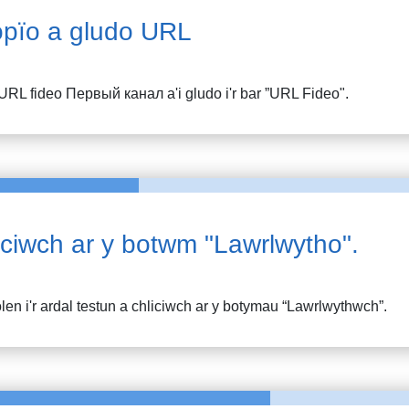
pïo a gludo URL
URL fideo
Первый канал
a'i gludo i'r bar ”URL Fideo".
iciwch ar y botwm "Lawrlwytho".
en i'r ardal testun a chliciwch ar y botymau “Lawrlwythwch”.