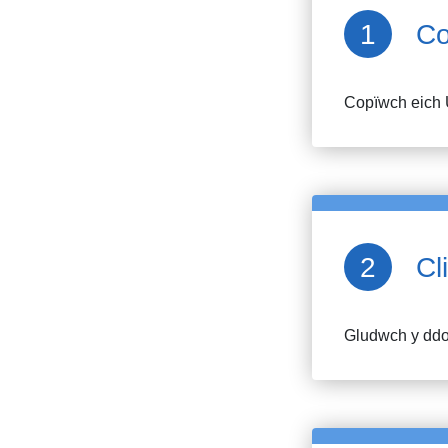
Co
Copïwch eich 
Cl
Gludwch y ddol