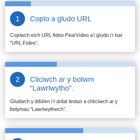
Copïo a gludo URL
Copïwch eich URL fideo
PearVideo
a'i gludo i'r bar
”URL Fideo".
Cliciwch ar y botwm
"Lawrlwytho".
Gludwch y ddolen i'r ardal testun a chliciwch ar y
botymau “Lawrlwythwch”.