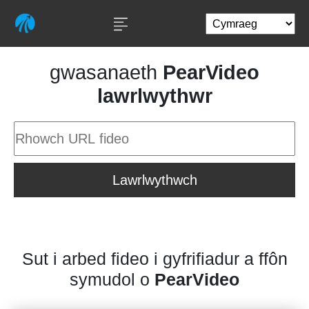
gwasanaeth
PearVideo
lawrlwythwr
Lawrlwythwch
Sut i arbed fideo i gyfrifiadur a ffôn
symudol o
PearVideo