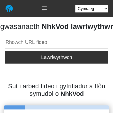
gwasanaeth
NhkVod lawrlwythwr
Lawrlwythwch
Sut i arbed fideo i gyfrifiadur a ffôn
symudol o
NhkVod