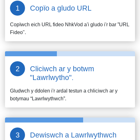
Copïo a gludo URL
Copïwch eich URL fideo
NhkVod
a'i gludo i'r bar ”URL
Fideo".
Cliciwch ar y botwm
"Lawrlwytho".
Gludwch y ddolen i'r ardal testun a chliciwch ar y
botymau “Lawrlwythwch”.
Dewiswch a Lawrlwythwch