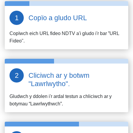
Copïo a gludo URL
Copïwch eich URL fideo
NDTV
a'i gludo i'r bar ”URL
Fideo".
Cliciwch ar y botwm
"Lawrlwytho".
Gludwch y ddolen i'r ardal testun a chliciwch ar y
botymau “Lawrlwythwch”.