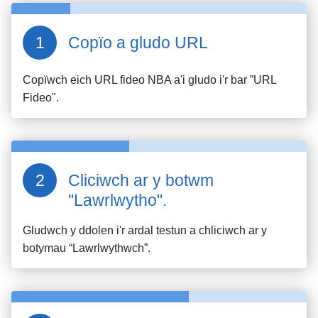
Copïo a gludo URL
Copïwch eich URL fideo
NBA
a'i gludo i'r bar ”URL
Fideo".
Cliciwch ar y botwm
"Lawrlwytho".
Gludwch y ddolen i'r ardal testun a chliciwch ar y
botymau “Lawrlwythwch”.