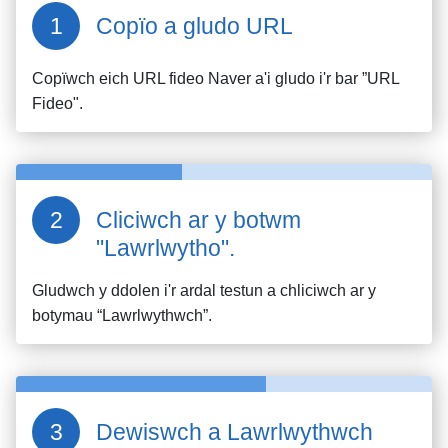
Copïo a gludo URL
Copïwch eich URL fideo
Naver
a'i gludo i'r bar ”URL
Fideo".
Cliciwch ar y botwm
"Lawrlwytho".
Gludwch y ddolen i'r ardal testun a chliciwch ar y
botymau “Lawrlwythwch”.
Dewiswch a Lawrlwythwch