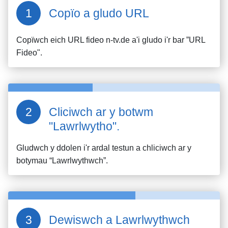
Copïo a gludo URL
Copïwch eich URL fideo
n-tv.de
a'i gludo i'r bar ”URL
Fideo".
Cliciwch ar y botwm
"Lawrlwytho".
Gludwch y ddolen i'r ardal testun a chliciwch ar y
botymau “Lawrlwythwch”.
Dewiswch a Lawrlwythwch